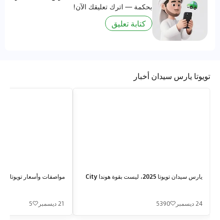
بحكمة — اترك تعليقك الآن!
كتابة تعليق
تويوتا يارس سيدان أخبار
يارس سيدان تويوتا 2025، ليست بقوة هوندا City
مواصفات وأسعار تويوتا يارس 2025 تويوتا 
24 ديسمبر
5390
21 ديسمبر
5