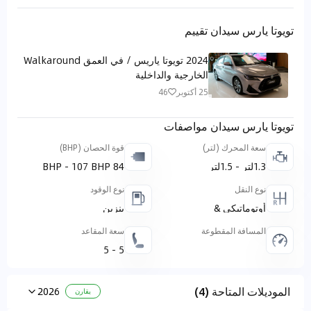
تويوتا يارس سيدان تقييم
2024 تويوتا ياريس / في العمق Walkaround
الخارجية والداخلية
25 أكتوبر
46
تويوتا يارس سيدان مواصفات
سعة المحرك (لتر)
قوة الحصان (BHP)
1.3لتر - 1.5لتر
84 BHP - 107 BHP
نوع النقل
نوع الوقود
أوتوماتيكي &
بنزين
Continuously Variable
Transmission (CVT) &
المسافة المقطوعة
سعة المقاعد
Continuously Variable
Transmission (CVT) &
5 - 5
CVT & يدوي
الموديلات المتاحة (4)
2026
يقارن