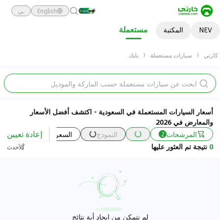
English
ـي
مستعملة
NEV
المكتبة
كارتي
سيارات مستعملة
بايك
أسعار السيارات المستعملة في السعودية - اكتشف أفضل الأسعار
والمعارض في 2026
إعادة تعيين
المرشحات
النموذج
السعر
السنة
2
0
نتيجة تم العثور عليها
الأحدث
لم نتمكن من إيجاد أية نتائج