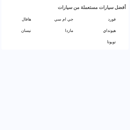
أفضل سيارات مستعملة من سيارات
فورد
جي ام سي
هافال
هيونداي
مازدا
نيسان
تويوتا