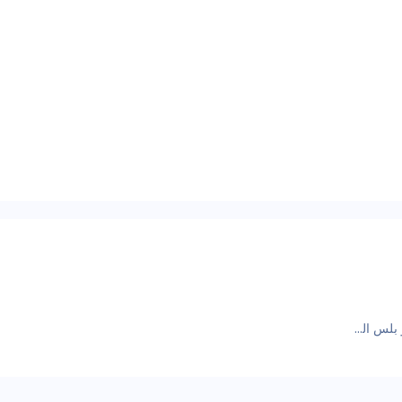
شانجان ايدو بلس الصور