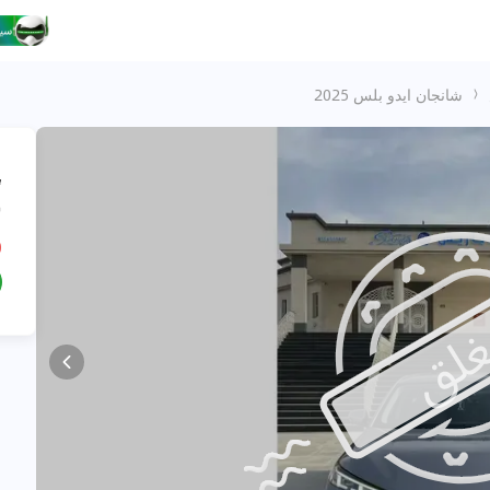
شانجان ايدو بلس 2025
،
ش
D