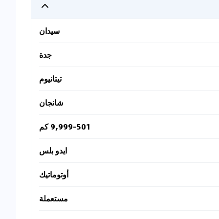
سيدان
جدة
تيتانيوم
شانجان
9,999-501 كم
ايدو بلس
أوتوماتيك
مستعملة