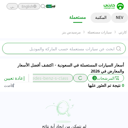
English
ـي
مستعملة
NEV
المكتبة
كارتي
سيارات مستعملة
مرسيدس بنز
أسعار السيارات المستعملة في السعودية - اكتشف أفضل الأسعار
والمعارض في 2026
إعادة تعيين
المرشحات
mercedes-benz-s-class
السع
3
0
نتيجة تم العثور عليها
الأحدث
لم نتمكن من إيجاد أية نتائج