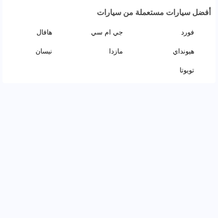
أفضل سيارات مستعملة من سيارات
فورد
جي ام سي
هافال
هيونداي
مازدا
نيسان
تويوتا