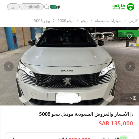
English
ـي
كارتي
سيارات مستعملة
بيجو
بيجو 5008
بيجو 5008
مستعملة
1/15
،| الأسعار والعروض السعودية موديل بيجو 5008
135,000 SAR