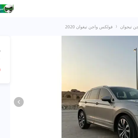
ن تيجوان
فولكس واجن تيغوان 2020
،
ف
R