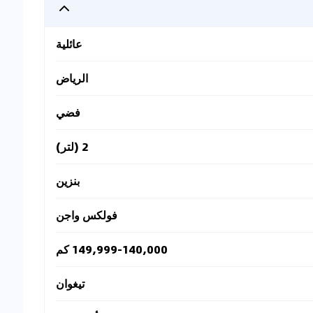
عائلية
الرياض
فضي
2 (لتر)
بنزين
فولكس واجن
149,999-140,000 كم
تيغوان