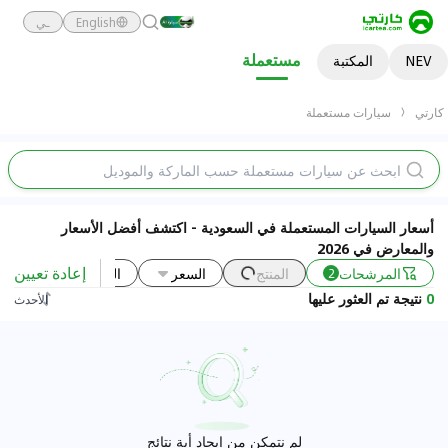
English
ـي
مستعملة
NEV
المكتبة
كارتي
سيارات مستعملة
أسعار السيارات المستعملة في السعودية - اكتشف أفضل الأسعار
والمعارض في 2026
إعادة تعيين
المرشحات
المنتج
السعر
السنة
مستخد
2
0
نتيجة تم العثور عليها
الأحدث
لم نتمكن من إيجاد أية نتائج