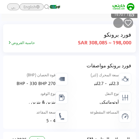
English
ـي
1670
/
1
فورد برونكو
198,000 ~ 308,085 SAR
حاسبة القروض
فورد برونكو مواصفات
سعة المحرك (لتر)
قوة الحصان (BHP)
2.3لتر - 2.7لتر
270 BHP - 330 BHP
نوع النقل
نوع الوقود
أوتوماتيكي
بنزين & بنزين .
المسافة المقطوعة
سعة المقاعد
4 - 5