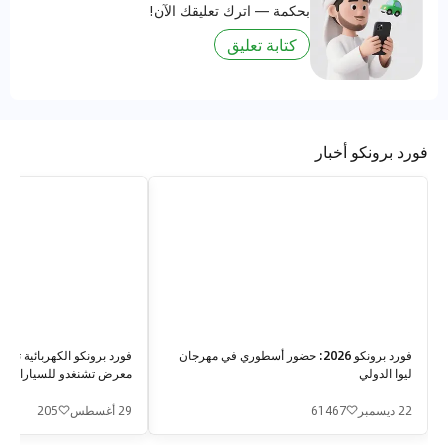
بحكمة — اترك تعليقك الآن!
كتابة تعليق
فورد برونكو أخبار
فورد برونكو 2026: حضور أسطوري في مهرجان
فورد برونكو الكهربائية ت
ليوا الدولي
معرض تشنغدو للسيارات بنسختي V
22 ديسمبر
61467
29 أغسطس
205