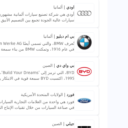
اودي
|
ألمانيا
بي ام دبليو
|
ألمانيا
صديقً
بالميزات الفاخرة والمكانة التي تأتي مع الملكي
في عام 1916، وتمك
يرغبون في الراحة والابتكار. يجذب تركيز أودي ع
بي واي دي
|
الصين
1995، اكتسبت BYD سمعة قوي
عن مزيج من الأداء، الوجاهة، والابتكار التقني، م
فورد
|
الولايات المتحدة الأمريكية
وميزات عملية. تجذب YD
بالبيئة وعشاق التكنولوجيا الذين يقدّرون تركيز ا
في صناعة السيارات من خلال تقنيات الإنتاج الض
والمسؤولية البيئية في خياراتهم للسيارات.
اف، وهي واحدة من الشاحنات الأكثر مبيعا في ا
جيلي
|
الصين