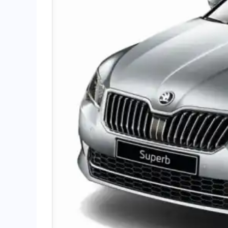
جاك JS6