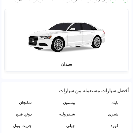
سيدان
أفضل سيارات مستعملة من سيارات
بايك
بيستون
شانجان
شيري
شيفروليه
دونج فينج
فورد
جيلي
جريت وول