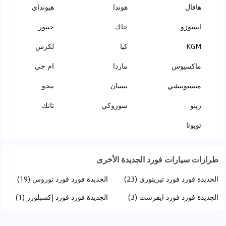
هافال
هوندا
هيونداي
ايسوزو
جاك
جيتور
KGM
كيا
لكزس
ماكسيوس
مازدا
ام جي
ميتسوبيشي
نيسان
بيجو
رينو
سوزوكي
تانك
تويوتا
طرازات سيارات فورد الجديدة الأخرى
الجديدة فورد فورد تيريتوري (23)
الجديدة فورد فورد توروس (19)
الجديدة فورد فورد ايفرست (3)
الجديدة فورد فورد إكسبلورر (1)