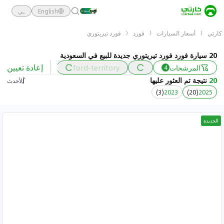
English
ـي
كارتي
أسعار السيارات
فورد
فورد تيريتوري
20 سيارة فورد فورد تيريتوري جديدة للبيع في السعودية
إعادة تعيين
المرشحات
ford-territory
السعر
2025
4
20
نتيجة تم العثور عليها
الأحدث
)
3
(
2023
)
20
(
2025
الجديدة